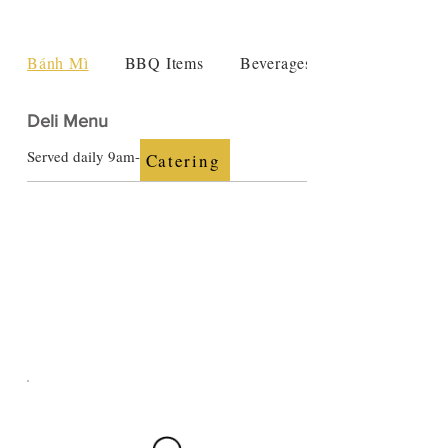
Bánh Mì
BBQ Items
Beverages
Deli Menu
Served daily 9am-7pm
Catering