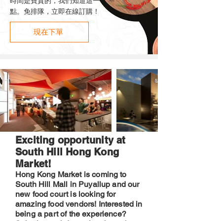
時間是寶貴的，我們知道這一
點。免排隊，立即在線訂購！
現在下單
Exciting opportunity at
South Hill Hong Kong
Market!
Hong Kong Market is coming to
South Hill Mall in Puyallup and our
new food court is looking for
amazing food vendors! Interested in
being a part of the experience?